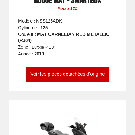
Rouge Mat - Smartbox
Forza 125
Modèle : NSS125ADK
Cylindrée :
125
Couleur :
MAT CARNELIAN RED METALLIC
(R384)
Zone :
Europe (4ED)
Année :
2019
Voir les pièces détachées d'origine