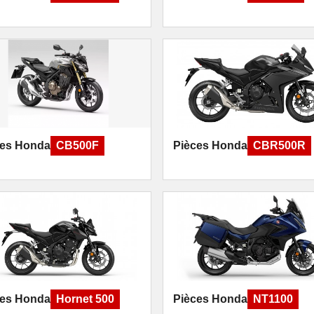
ces Honda
CB500F
Pièces Honda
CBR500R
ces Honda
Hornet 500
Pièces Honda
NT1100