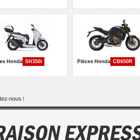
ces Honda
SH350i
Pièces Honda
CB650R
tez-nous !