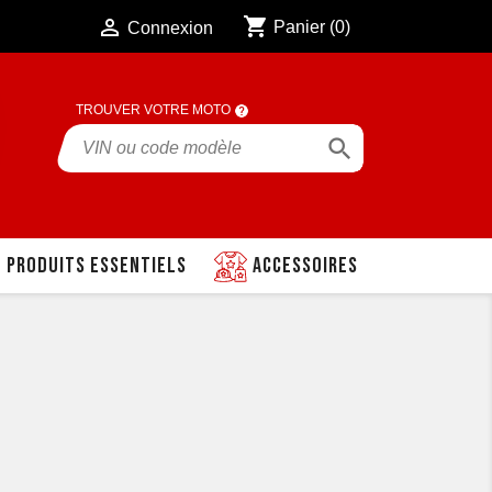
shopping_cart

Panier
(0)
Connexion
TROUVER VOTRE MOTO

Produits essentiels
Accessoires