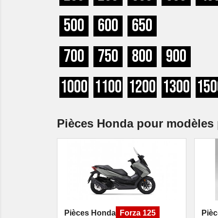
500
600
650
700
750
800
900
1000
1100
1200
1300
150
Pièces Honda pour modèles 
Pièces Honda
Forza 125
Piè