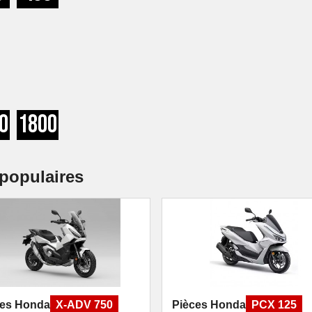
0
1800
populaires
ces Honda
X-ADV 750
Pièces Honda
PCX 125