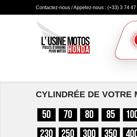
Contactez-nous
/ Appelez-nous :
(+33) 3 74 47
CYLINDRÉE DE VOTRE
50
70
80
85
10
230
250
300
350
40