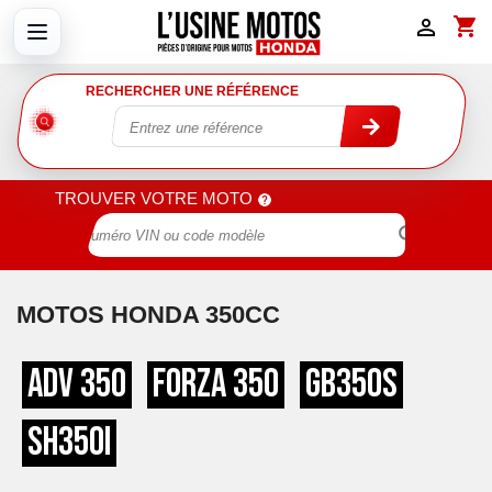
shopping_cart

RECHERCHER UNE RÉFÉRENCE
TROUVER VOTRE MOTO

MOTOS HONDA 350CC
ADV 350
Forza 350
GB350S
SH350i