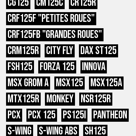
CG125
CM125C
CR125R
CRF125F "Petites Roues"
CRF125FB "Grandes Roues"
CRM125R
City Fly
Dax ST125
FSH125
Forza 125
Innova
MSX GROM A
MSX125
MSX125A
MTX125R
Monkey
NSR125R
PCX
PCX 125
PS125i
Pantheon
S-Wing
S-wing ABS
SH125