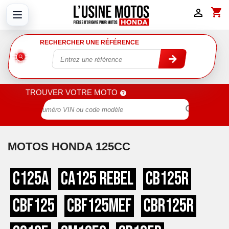
shopping_cart

RECHERCHER UNE RÉFÉRENCE
TROUVER VOTRE MOTO

MOTOS HONDA 125CC
C125A
CA125 REBEL
CB125R
CBF125
CBF125MEF
CBR125R