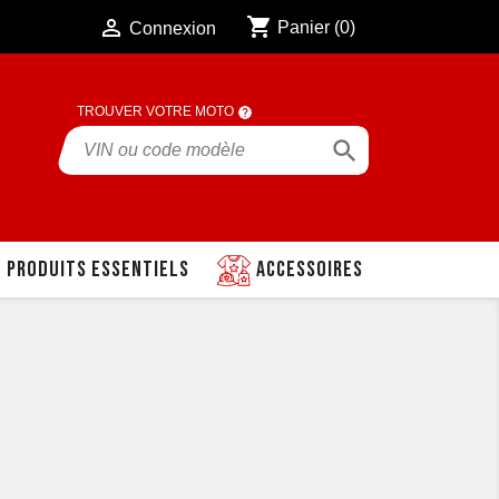
shopping_cart

Panier
(0)
Connexion
TROUVER VOTRE MOTO

Produits essentiels
Accessoires