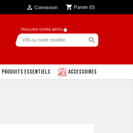
shopping_cart

Panier
(0)
Connexion
TROUVER VOTRE MOTO

Produits essentiels
Accessoires