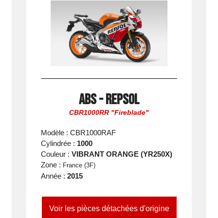
ABS - Repsol
CBR1000RR "Fireblade"
Modèle : CBR1000RAF
Cylindrée :
1000
Couleur :
VIBRANT ORANGE (YR250X)
Zone :
France (3F)
Année :
2015
Voir les pièces détachées d'origine