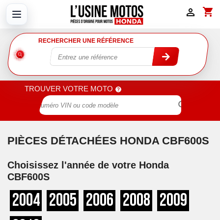
shopping_cart

RECHERCHER UNE RÉFÉRENCE
TROUVER VOTRE MOTO

PIÈCES DÉTACHÉES HONDA CBF600S
Choisissez l'année de votre Honda
CBF600S
2004
2005
2006
2008
2009