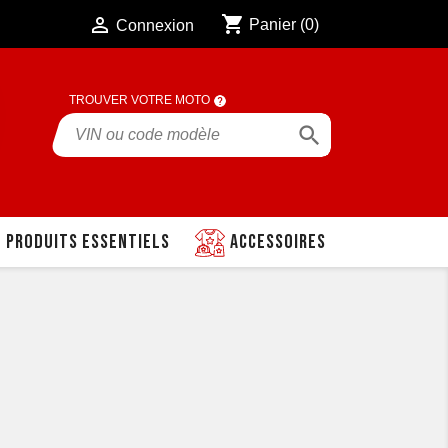
shopping_cart

Panier
(0)
Connexion
TROUVER VOTRE MOTO

Produits essentiels
Accessoires