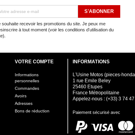
 souhaite recevoir les promotions du site. Je peux me
sinscrire à tout moment (voir les conditions d'utilisation du
te).
VOTRE COMPTE
INFORMATIONS
L'Usine Motos (pieces-hond
Informations
1 rue Emile Beley
personnelles
25460 Etupes
Commandes
France Métropolitaine
Avoirs
Appelez-nous :
(+33) 3 74 47
Adresses
Bons de réduction
Paiement sécurisé avec