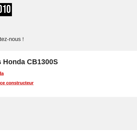
010
tez-nous !
ces Honda CB1300S
da
ce constructeur