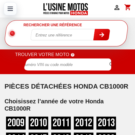
shopping_cart

RECHERCHER UNE RÉFÉRENCE
TROUVER VOTRE MOTO

PIÈCES DÉTACHÉES HONDA CB1000R
Choisissez l'année de votre Honda
CB1000R
2009
2010
2011
2012
2013