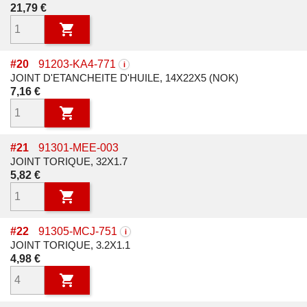
Prix
21,79 €

#
20
91203-KA4-771
i
JOINT D'ETANCHEITE D'HUILE, 14X22X5 (NOK)
Prix
7,16 €

#
21
91301-MEE-003
JOINT TORIQUE, 32X1.7
Prix
5,82 €

#
22
91305-MCJ-751
i
JOINT TORIQUE, 3.2X1.1
Prix
4,98 €
