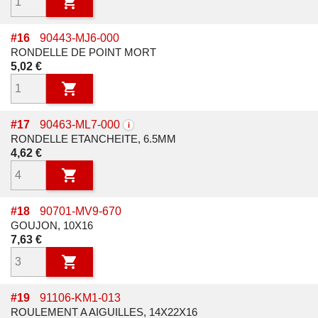

#
16
90443-MJ6-000
RONDELLE DE POINT MORT
Prix
5,02 €

#
17
90463-ML7-000
i
RONDELLE ETANCHEITE, 6.5MM
Prix
4,62 €

#
18
90701-MV9-670
GOUJON, 10X16
Prix
7,63 €

#
19
91106-KM1-013
ROULEMENT A AIGUILLES, 14X22X16