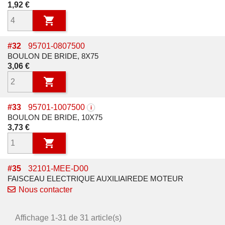
Prix
1,92 €

#
32
95701-0807500
BOULON DE BRIDE, 8X75
Prix
3,06 €

#
33
95701-1007500
i
BOULON DE BRIDE, 10X75
Prix
3,73 €

#
35
32101-MEE-D00
FAISCEAU ELECTRIQUE AUXILIAIREDE MOTEUR
Nous contacter
Affichage 1-31 de 31 article(s)