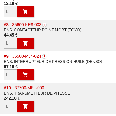
Prix
12,19 €

#
8
35600-KE8-003
i
ENS. CONTACTEUR POINT MORT (TOYO)
Prix
44,45 €

#
9
35500-MJ4-024
i
ENS. INTERRUPTEUR DE PRESSION HUILE (DENSO)
Prix
67,16 €

#
10
37700-MEL-000
ENS. TRANSMETTEUR DE VITESSE
Prix
242,18 €
