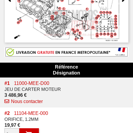
Référence
Désignation
#
1
11000-MEE-D00
JEU DE CARTER MOTEUR
Prix
3 486,96 €
Nous contacter
#
2
11104-MEE-000
ORIFICE, 1.2MM
Prix
19,97 €