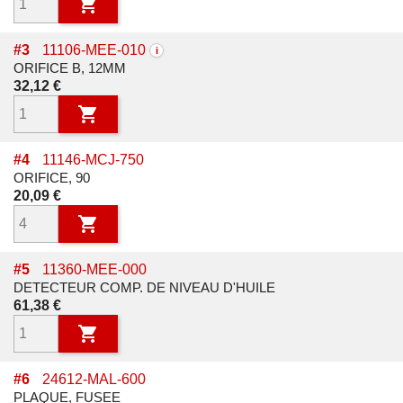

#
3
11106-MEE-010
i
ORIFICE B, 12MM
Prix
32,12 €

#
4
11146-MCJ-750
ORIFICE, 90
Prix
20,09 €

#
5
11360-MEE-000
DETECTEUR COMP. DE NIVEAU D'HUILE
Prix
61,38 €

#
6
24612-MAL-600
PLAQUE, FUSEE