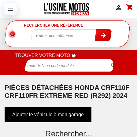
shopping_cart

RECHERCHER UNE RÉFÉRENCE
TROUVER VOTRE MOTO

PIÈCES DÉTACHÉES HONDA CRF110F
CRF110FR EXTREME RED (R292) 2024
Ajouter le véhicule à mon garage