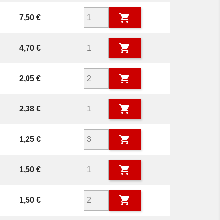

Prix
7,50 €

Prix
4,70 €

Prix
2,05 €

Prix
2,38 €

Prix
1,25 €

Prix
1,50 €

Prix
1,50 €