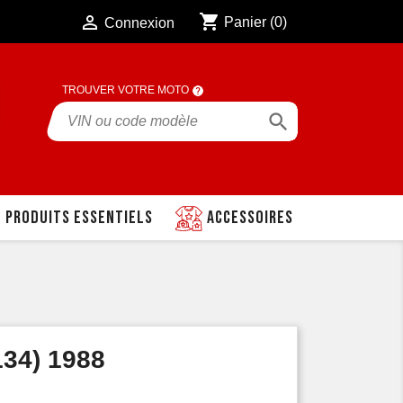
shopping_cart

Panier
(0)
Connexion
TROUVER VOTRE MOTO

Produits essentiels
Accessoires
34) 1988