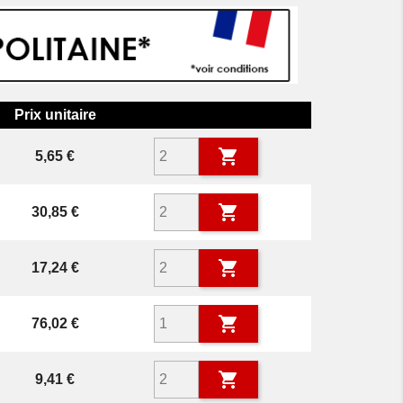
Prix unitaire

Prix
5,65 €

Prix
30,85 €

Prix
17,24 €

Prix
76,02 €

Prix
9,41 €