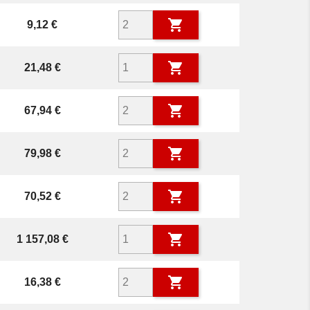

Prix
9,12 €

Prix
21,48 €

Prix
67,94 €

Prix
79,98 €

Prix
70,52 €

Prix
1 157,08 €

Prix
16,38 €