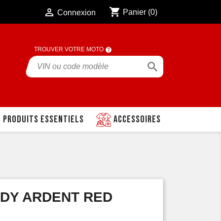
shopping_cart

Panier
(0)
Connexion
TROUVER VOTRE MOTO

Produits essentiels
Accessoires
NDY ARDENT RED