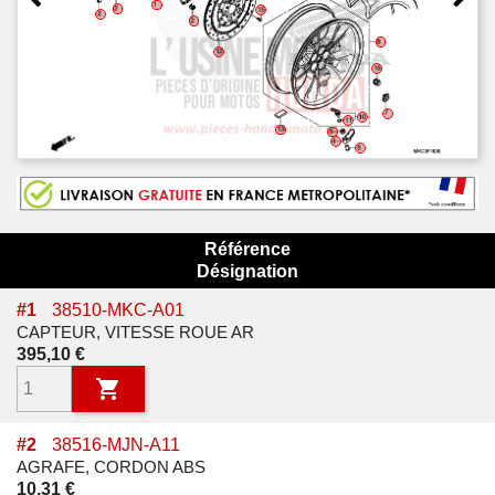
Référence
Désignation
#
1
38510-MKC-A01
CAPTEUR, VITESSE ROUE AR
Prix
395,10 €

#
2
38516-MJN-A11
AGRAFE, CORDON ABS
Prix
10,31 €