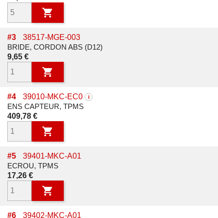

#
3
38517-MGE-003
BRIDE, CORDON ABS (D12)
Prix
9,65 €

#
4
39010-MKC-EC0
i
ENS CAPTEUR, TPMS
Prix
409,78 €

#
5
39401-MKC-A01
ECROU, TPMS
Prix
17,26 €

#
6
39402-MKC-A01