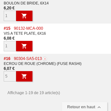
BOULON DE BRIDE, 6X14
Prix
6,20 €

#
15
90132-MCA-000
VIS A TETE PLATE, 6X16
Prix
6,08 €

#
16
90304-SA5-013
i
ECROU DE ROUE (CHROME) (FUSE RASHI)
Prix
6,07 €

Affichage 1-19 de 19 article(s)

Retour en haut