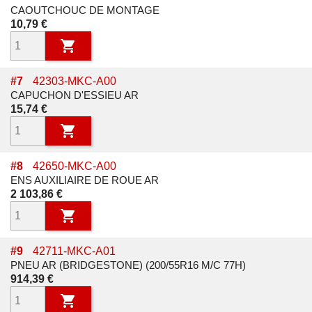
CAOUTCHOUC DE MONTAGE
Prix
10,79 €

#
7
42303-MKC-A00
CAPUCHON D'ESSIEU AR
Prix
15,74 €

#
8
42650-MKC-A00
ENS AUXILIAIRE DE ROUE AR
Prix
2 103,86 €

#
9
42711-MKC-A01
PNEU AR (BRIDGESTONE) (200/55R16 M/C 77H)
Prix
914,39 €
