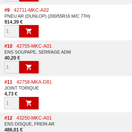
#
9
42711-MKC-A02
PNEU AR (DUNLOP) (200/55R16 M/C 77H)
Prix
914,39 €

#
10
42755-MKC-A01
ENS SOUPAPE, SERRAGE ADM
Prix
40,20 €

#
11
42758-MKA-D81
JOINT TORIQUE
Prix
4,73 €

#
12
43250-MKC-A01
ENS DISQUE, FREIN AR
Prix
486,01 €