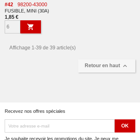
#
42
98200-43000
FUSIBLE, MINI (30A)
Prix
1,85 €

Affichage 1-39 de 39 article(s)

Retour en haut
Recevez nos offres spéciales
Je souhaite recevoir les promotions du site. Je peux me