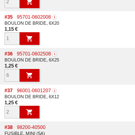

#
35
95701-0602008
i
BOULON DE BRIDE, 6X20
Prix
1,15 €

#
36
95701-0602508
i
BOULON DE BRIDE, 6X25
Prix
1,25 €

#
37
96001-0601207
i
BOULON DE BRIDE, 6X12
Prix
1,25 €

#
38
98200-40500
FUSIBLE, MINI (5A)