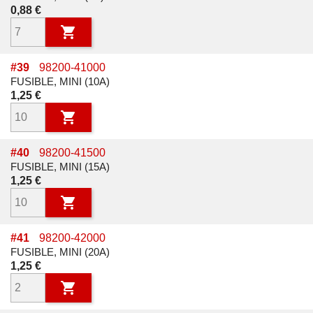
Prix
0,88 €

#
39
98200-41000
FUSIBLE, MINI (10A)
Prix
1,25 €

#
40
98200-41500
FUSIBLE, MINI (15A)
Prix
1,25 €

#
41
98200-42000
FUSIBLE, MINI (20A)
Prix
1,25 €
