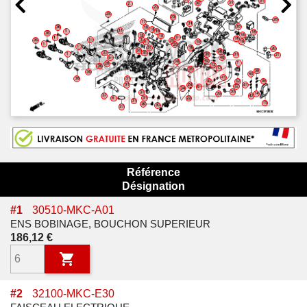
Référence
Désignation
#
1
30510-MKC-A01
ENS BOBINAGE, BOUCHON SUPERIEUR
Prix
186,12 €

#
2
32100-MKC-E30