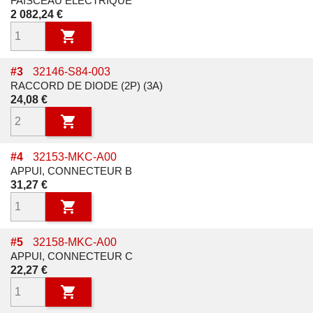
FAISCEAU ELECTRIQUE
Prix
2 082,24 €

#
3
32146-S84-003
RACCORD DE DIODE (2P) (3A)
Prix
24,08 €

#
4
32153-MKC-A00
APPUI, CONNECTEUR B
Prix
31,27 €

#
5
32158-MKC-A00
APPUI, CONNECTEUR C
Prix
22,27 €
