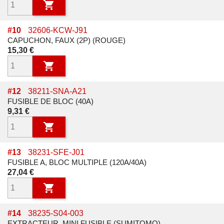

#
10
32606-KCW-J91
CAPUCHON, FAUX (2P) (ROUGE)
Prix
15,30 €

#
12
38211-SNA-A21
FUSIBLE DE BLOC (40A)
Prix
9,31 €

#
13
38231-SFE-J01
FUSIBLE A, BLOC MULTIPLE (120A/40A)
Prix
27,04 €

#
14
38235-S04-003
EXTRACTEUR, MINI FUSIBLE (SUMITOMO)