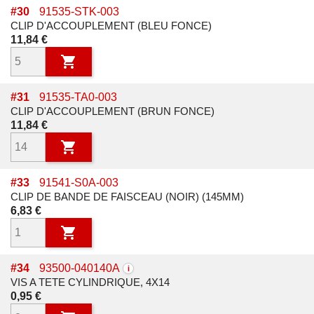
#
30
91535-STK-003
CLIP D'ACCOUPLEMENT (BLEU FONCE)
Prix
11,84 €

#
31
91535-TA0-003
CLIP D'ACCOUPLEMENT (BRUN FONCE)
Prix
11,84 €

#
33
91541-S0A-003
CLIP DE BANDE DE FAISCEAU (NOIR) (145MM)
Prix
6,83 €

#
34
93500-040140A
i
VIS A TETE CYLINDRIQUE, 4X14
Prix
0,95 €