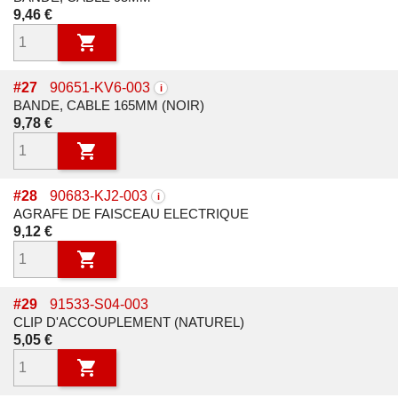
Prix
9,46 €

#
27
90651-KV6-003
i
BANDE, CABLE 165MM (NOIR)
Prix
9,78 €

#
28
90683-KJ2-003
i
AGRAFE DE FAISCEAU ELECTRIQUE
Prix
9,12 €

#
29
91533-S04-003
CLIP D'ACCOUPLEMENT (NATUREL)
Prix
5,05 €
