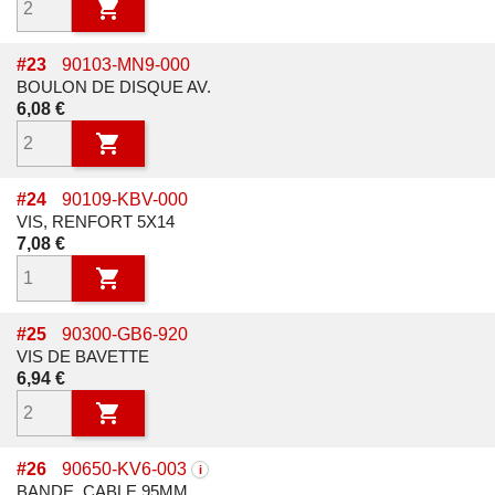

#
23
90103-MN9-000
BOULON DE DISQUE AV.
Prix
6,08 €

#
24
90109-KBV-000
VIS, RENFORT 5X14
Prix
7,08 €

#
25
90300-GB6-920
VIS DE BAVETTE
Prix
6,94 €

#
26
90650-KV6-003
i
BANDE, CABLE 95MM