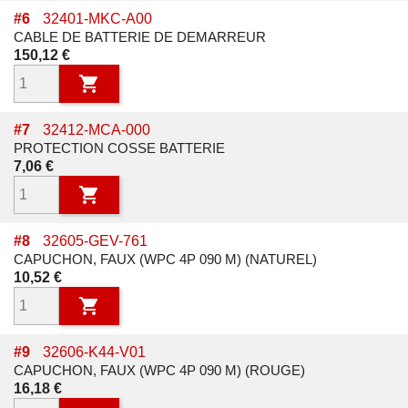
#
6
32401-MKC-A00
CABLE DE BATTERIE DE DEMARREUR
Prix
150,12 €

#
7
32412-MCA-000
PROTECTION COSSE BATTERIE
Prix
7,06 €

#
8
32605-GEV-761
CAPUCHON, FAUX (WPC 4P 090 M) (NATUREL)
Prix
10,52 €

#
9
32606-K44-V01
CAPUCHON, FAUX (WPC 4P 090 M) (ROUGE)
Prix
16,18 €