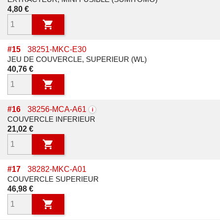
Prix
4,80 €

#
15
38251-MKC-E30
JEU DE COUVERCLE, SUPERIEUR (WL)
Prix
40,76 €

#
16
38256-MCA-A61
i
COUVERCLE INFERIEUR
Prix
21,02 €

#
17
38282-MKC-A01
COUVERCLE SUPERIEUR
Prix
46,98 €
