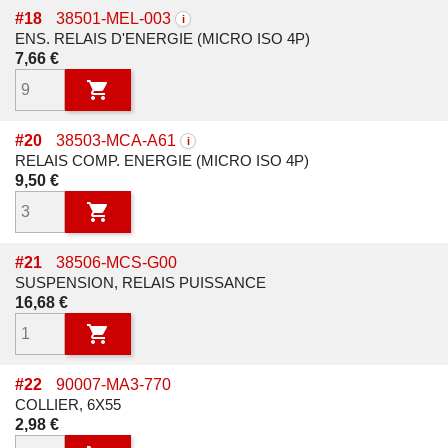
#
18
38501-MEL-003
i
ENS. RELAIS D'ENERGIE (MICRO ISO 4P)
Prix
7,66 €

#
20
38503-MCA-A61
i
RELAIS COMP. ENERGIE (MICRO ISO 4P)
Prix
9,50 €

#
21
38506-MCS-G00
SUSPENSION, RELAIS PUISSANCE
Prix
16,68 €

#
22
90007-MA3-770
COLLIER, 6X55
Prix
2,98 €