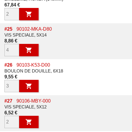
Prix
67,84 €

#
25
90102-MKA-D80
VIS SPECIALE, 5X14
Prix
8,86 €

#
26
90103-K53-D00
BOULON DE DOUILLE, 6X18
Prix
9,55 €

#
27
90106-MBY-000
VIS SPECIALE, 5X12
Prix
6,52 €
