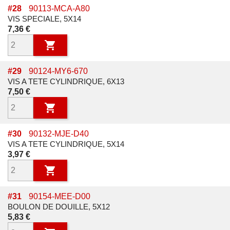
#
28
90113-MCA-A80
VIS SPECIALE, 5X14
Prix
7,36 €

#
29
90124-MY6-670
VIS A TETE CYLINDRIQUE, 6X13
Prix
7,50 €

#
30
90132-MJE-D40
VIS A TETE CYLINDRIQUE, 5X14
Prix
3,97 €

#
31
90154-MEE-D00
BOULON DE DOUILLE, 5X12
Prix
5,83 €