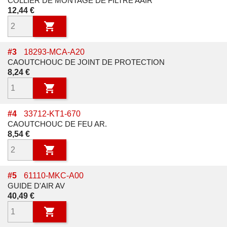
COLLIER DE MONTAGE DE FILTRE AAIR
Prix
12,44 €

#
3
18293-MCA-A20
CAOUTCHOUC DE JOINT DE PROTECTION
Prix
8,24 €

#
4
33712-KT1-670
CAOUTCHOUC DE FEU AR.
Prix
8,54 €

#
5
61110-MKC-A00
GUIDE D'AIR AV
Prix
40,49 €
