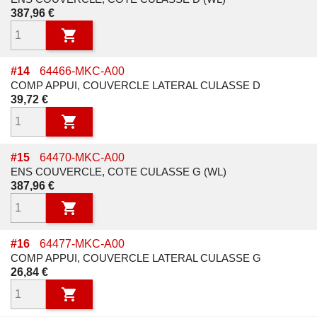
Prix
387,96 €

#
14
64466-MKC-A00
COMP APPUI, COUVERCLE LATERAL CULASSE D
Prix
39,72 €

#
15
64470-MKC-A00
ENS COUVERCLE, COTE CULASSE G (WL)
Prix
387,96 €

#
16
64477-MKC-A00
COMP APPUI, COUVERCLE LATERAL CULASSE G
Prix
26,84 €
