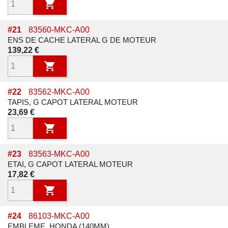

#
21
83560-MKC-A00
ENS DE CACHE LATERAL G DE MOTEUR
Prix
139,22 €

#
22
83562-MKC-A00
TAPIS, G CAPOT LATERAL MOTEUR
Prix
23,69 €

#
23
83563-MKC-A00
ETAI, G CAPOT LATERAL MOTEUR
Prix
17,82 €

#
24
86103-MKC-A00
EMBLEME, HONDA (140MM)