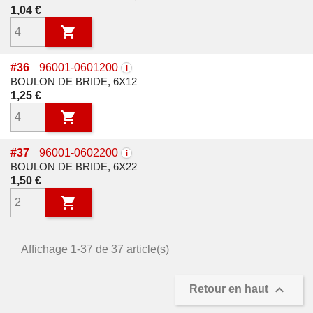
Prix
1,04 €

#
36
96001-0601200
i
BOULON DE BRIDE, 6X12
Prix
1,25 €

#
37
96001-0602200
i
BOULON DE BRIDE, 6X22
Prix
1,50 €

Affichage 1-37 de 37 article(s)

Retour en haut