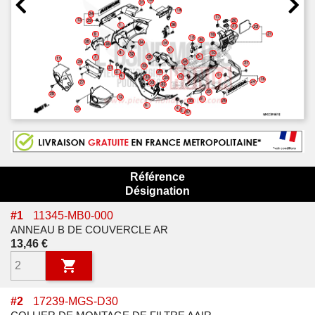
Référence
Désignation
#
1
11345-MB0-000
ANNEAU B DE COUVERCLE AR
Prix
13,46 €

#
2
17239-MGS-D30