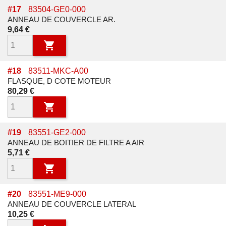
#
17
83504-GE0-000
ANNEAU DE COUVERCLE AR.
Prix
9,64 €

#
18
83511-MKC-A00
FLASQUE, D COTE MOTEUR
Prix
80,29 €

#
19
83551-GE2-000
ANNEAU DE BOITIER DE FILTRE A AIR
Prix
5,71 €

#
20
83551-ME9-000
ANNEAU DE COUVERCLE LATERAL
Prix
10,25 €