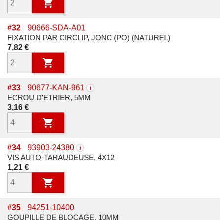

#
32
90666-SDA-A01
FIXATION PAR CIRCLIP, JONC (PO) (NATUREL)
Prix
7,82 €

#
33
90677-KAN-961
i
ECROU D'ETRIER, 5MM
Prix
3,16 €

#
34
93903-24380
i
VIS AUTO-TARAUDEUSE, 4X12
Prix
1,21 €

#
35
94251-10400
GOUPILLE DE BLOCAGE, 10MM