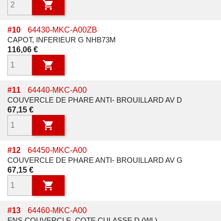

#
10
64430-MKC-A00ZB
CAPOT, INFERIEUR G NHB73M
Prix
116,06 €

#
11
64440-MKC-A00
COUVERCLE DE PHARE ANTI- BROUILLARD AV D
Prix
67,15 €

#
12
64450-MKC-A00
COUVERCLE DE PHARE ANTI- BROUILLARD AV G
Prix
67,15 €

#
13
64460-MKC-A00
ENS COUVERCLE, COTE CULASSE D (WL)