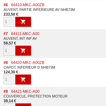
#
6
64410-MKC-A00ZB
AUVENT, PARTIE INFERIEURE AV NHB73M
Prix
233,50 €

#
7
64411-MKC-A00
AUVENT, INT INF AV
Prix
59,57 €

#
8
64420-MKC-A00ZB
CAPOT, INFERIEUR D NHB73M
Prix
124,30 €

#
9
64421-MKC-A00
COUVERCLE, PROTECTION MOTEUR
Prix
39,14 €