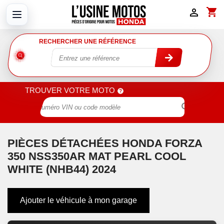
shopping_cart

RECHERCHER UNE RÉFÉRENCE
TROUVER VOTRE MOTO

PIÈCES DÉTACHÉES HONDA FORZA
350 NSS350AR MAT PEARL COOL
WHITE (NHB44) 2024
Ajouter le véhicule à mon garage