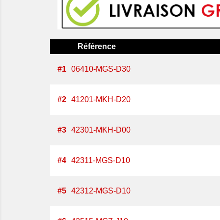
Référence
#
1
06410-MGS-D30
#
2
41201-MKH-D20
#
3
42301-MKH-D00
#
4
42311-MGS-D10
#
5
42312-MGS-D10