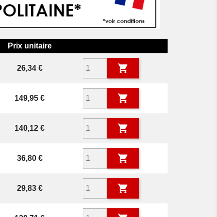
Prix unitaire

Prix
26,34 €

Prix
149,95 €

Prix
140,12 €

Prix
36,80 €

Prix
29,83 €