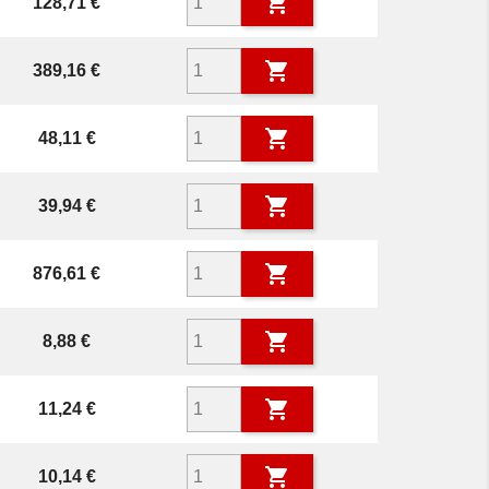

Prix
128,71 €

Prix
389,16 €

Prix
48,11 €

Prix
39,94 €

Prix
876,61 €

Prix
8,88 €

Prix
11,24 €

Prix
10,14 €