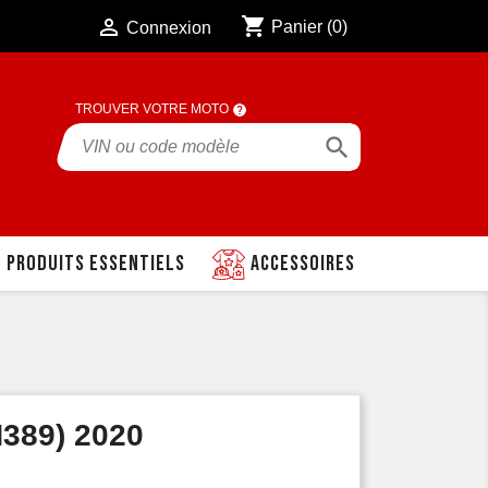
shopping_cart

Panier
(0)
Connexion
TROUVER VOTRE MOTO

Produits essentiels
Accessoires
389) 2020