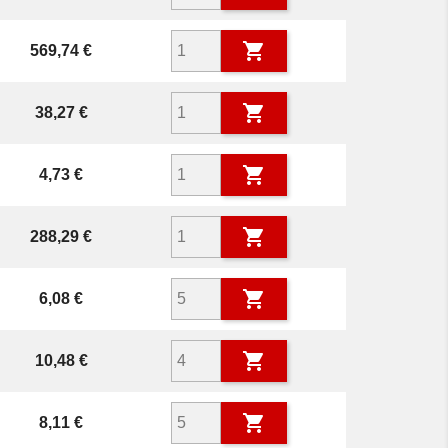

Prix
569,74 €

Prix
38,27 €

Prix
4,73 €

Prix
288,29 €

Prix
6,08 €

Prix
10,48 €

Prix
8,11 €