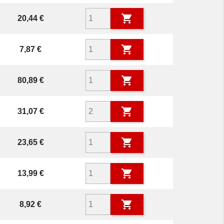

Prix
20,44 €

Prix
7,87 €

Prix
80,89 €

Prix
31,07 €

Prix
23,65 €

Prix
13,99 €

Prix
8,92 €