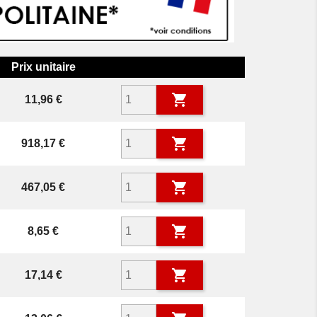
Prix unitaire

Prix
11,96 €

Prix
918,17 €

Prix
467,05 €

Prix
8,65 €

Prix
17,14 €