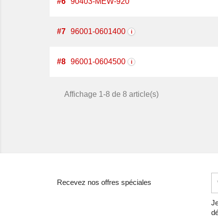
#
6
90403-MEW-920
#
7
96001-0601400
i
#
8
96001-0604500
i
Affichage 1-8 de 8 article(s)
Recevez nos offres spéciales
Je
dé