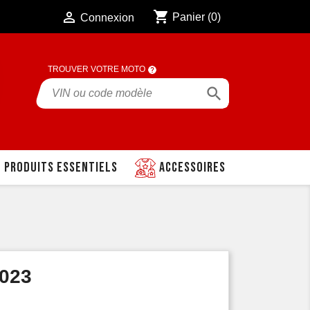
shopping_cart

Panier
(0)
Connexion
TROUVER VOTRE MOTO

Produits essentiels
Accessoires
023