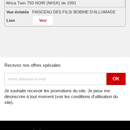
Africa Twin 750 NOIR (NH1K) de 1991
Vue éclatée
FAISCEAU DES FILS/ BOBINE D'ALLUMAGE
Lien
Voir
Africa Twin 750 SHASTA WHITE (NH138H) de 1990
Vue éclatée
FAISCEAU DES FILS/ BOBINE D'ALLUMAGE
Lien
Voir
Africa Twin 750 SHASTA WHITE (NH138H) de 1991
Recevez nos offres spéciales
Vue éclatée
FAISCEAU DES FILS/ BOBINE D'ALLUMAGE
Lien
Voir
Africa Twin 750 SHASTA WHITE (NH138H) de 1992
Je souhaite recevoir les promotions du site. Je peux me
désinscrire à tout moment (voir les conditions d'utilisation du
Vue éclatée
FAISCEAU DES FILS/ BOBINE D'ALLUMAGE
site).
Lien
Voir
Africa Twin 750 SPACE BLUE (PB136I) de 1992
Vue éclatée
FAISCEAU DES FILS/ BOBINE D'ALLUMAGE