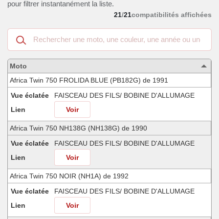
pour filtrer instantanément la liste.
21
/
21
compatibilités affichées
Recherche
dans
les
motos
Moto
compatibles
Africa Twin 750 FROLIDA BLUE (PB182G) de 1991
Vue éclatée
FAISCEAU DES FILS/ BOBINE D'ALLUMAGE
Lien
Voir
Africa Twin 750 NH138G (NH138G) de 1990
Vue éclatée
FAISCEAU DES FILS/ BOBINE D'ALLUMAGE
Lien
Voir
Africa Twin 750 NOIR (NH1A) de 1992
Vue éclatée
FAISCEAU DES FILS/ BOBINE D'ALLUMAGE
Lien
Voir