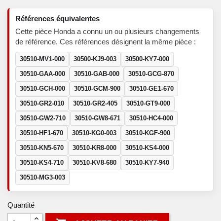
Références équivalentes
Cette pièce Honda a connu un ou plusieurs changements
de référence. Ces références désignent la même pièce :
30510-MV1-000
30500-KJ9-003
30500-KY7-000
30510-GAA-000
30510-GAB-000
30510-GCG-870
30510-GCH-000
30510-GCM-900
30510-GE1-670
30510-GR2-010
30510-GR2-405
30510-GT9-000
30510-GW2-710
30510-GW8-671
30510-HC4-000
30510-HF1-670
30510-KG0-003
30510-KGF-900
30510-KN5-670
30510-KR8-000
30510-KS4-000
30510-KS4-710
30510-KV8-680
30510-KY7-940
30510-MG3-003
Quantité