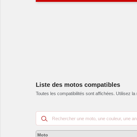
Liste des motos compatibles
Toutes les compatibilités sont affichées. Utilisez la 
Recherche
dans
les
motos
Moto