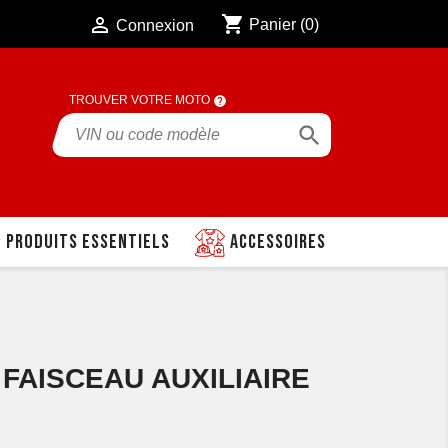
shopping_cart

Panier
(0)
Connexion
TROUVER VOTRE MOTO

Produits essentiels
Accessoires
 FAISCEAU AUXILIAIRE