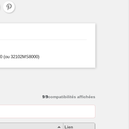
0
(ou 32102MS8000)
9
/
9
compatibilités affichées
Lien