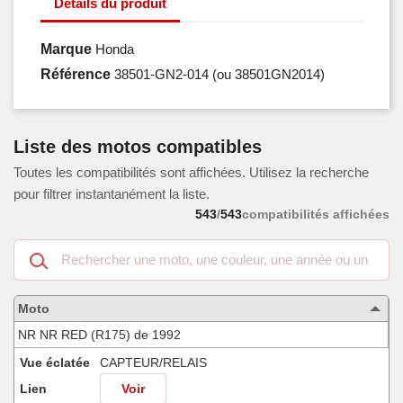
Détails du produit
Marque
Honda
Référence
38501-GN2-014
(ou 38501GN2014)
Liste des motos compatibles
Toutes les compatibilités sont affichées. Utilisez la recherche
pour filtrer instantanément la liste.
543
/
543
compatibilités affichées
Recherche
dans
les
motos
Moto
compatibles
NR NR RED (R175) de 1992
Vue éclatée
CAPTEUR/RELAIS
Lien
Voir