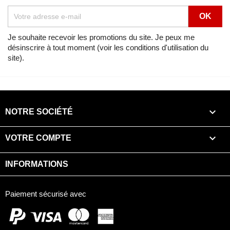
Lien
Voir
CBR1000F MAGNA RED (R201A) de 1996
Je souhaite recevoir les promotions du site. Je peux me
désinscrire à tout moment (voir les conditions d'utilisation du
Vue éclatée
FAISCEAU DES FILS
site).
Lien
Voir
CBR1000F MUTE BLACK METALLIC (NH359) de 1999
Vue éclatée
FAISCEAU DES FILS

NOTRE SOCIÉTÉ
Lien
Voir
CBR1000F NOIR (NH1DA) de 1996

VOTRE COMPTE
Vue éclatée
FAISCEAU DES FILS
INFORMATIONS
Lien
Voir
CBR1000F NOIR (NH1DA) de 1997
Paiement sécurisé avec
Vue éclatée
FAISCEAU DES FILS
Lien
Voir