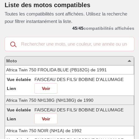
Liste des motos compatibles
Toutes les compatibilités sont affichées. Utilisez la recherche
pour filtrer instantanément la liste.
45
/
45
compatibilités affichées
Recherche
dans
les
motos
Moto
compatibles
Africa Twin 750 FROLIDA BLUE (PB182G) de 1991
Vue éclatée
FAISCEAU DES FILS/ BOBINE D'ALLUMAGE
Lien
Voir
Africa Twin 750 NH138G (NH138G) de 1990
Vue éclatée
FAISCEAU DES FILS/ BOBINE D'ALLUMAGE
Lien
Voir
Africa Twin 750 NOIR (NH1A) de 1992