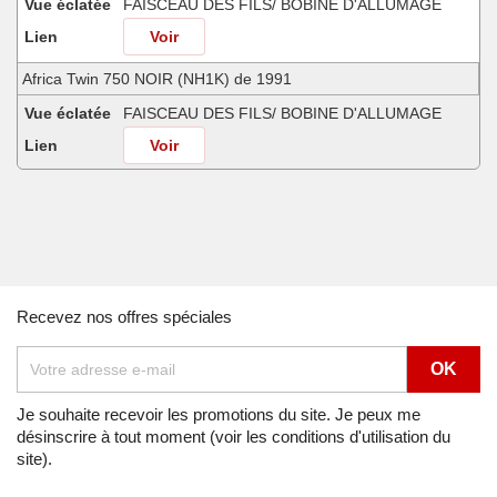
Vue éclatée
FAISCEAU DES FILS/ BOBINE D'ALLUMAGE
Lien
Voir
Africa Twin 750 NOIR (NH1K) de 1991
Vue éclatée
FAISCEAU DES FILS/ BOBINE D'ALLUMAGE
Lien
Voir
Africa Twin 750 SHASTA WHITE (NH138H) de 1990
Vue éclatée
FAISCEAU DES FILS/ BOBINE D'ALLUMAGE
Lien
Voir
Africa Twin 750 SHASTA WHITE (NH138H) de 1991
Recevez nos offres spéciales
Vue éclatée
FAISCEAU DES FILS/ BOBINE D'ALLUMAGE
Lien
Voir
Africa Twin 750 SHASTA WHITE (NH138H) de 1992
Je souhaite recevoir les promotions du site. Je peux me
désinscrire à tout moment (voir les conditions d'utilisation du
Vue éclatée
FAISCEAU DES FILS/ BOBINE D'ALLUMAGE
site).
Lien
Voir