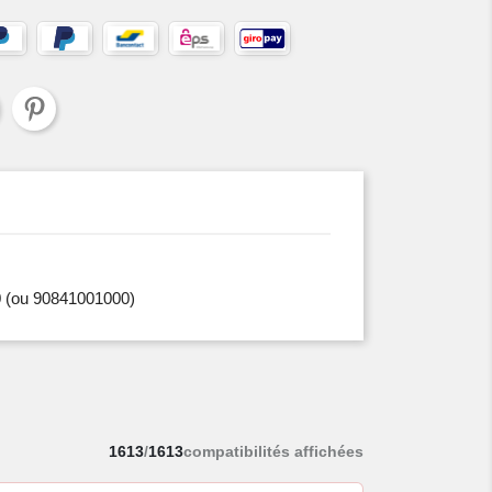
0
(ou 90841001000)
1613
/
1613
compatibilités affichées