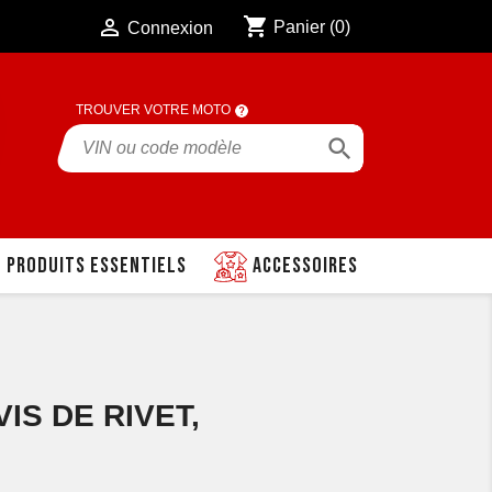
shopping_cart

Panier
(0)
Connexion
TROUVER VOTRE MOTO

Produits essentiels
Accessoires
VIS DE RIVET,