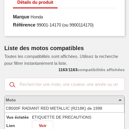
Détails du produit
Marque
Honda
Référence
99001-14170
(ou 9900114170)
Liste des motos compatibles
Toutes les compatibilités sont affichées. Utilisez la recherche
pour filtrer instantanément la liste.
1163
/
1163
compatibilités affichées
Recherche
dans
les
motos
Moto
compatibles
CB500F RADIANT RED METALLIC (R218K) de 1998
Vue éclatée
ETIQUETTE DE PRECAUTIONS
Lien
Voir