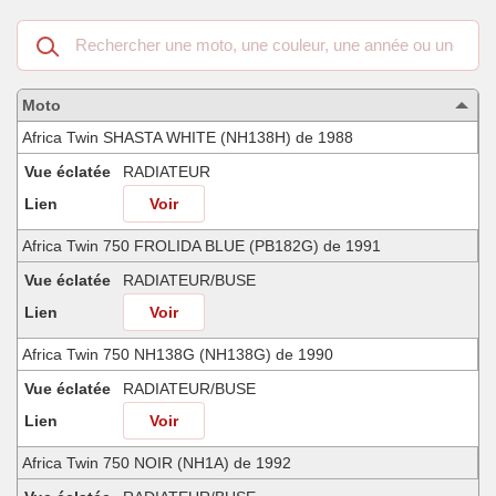
Recherche
dans
les
motos
Moto
compatibles
Africa Twin SHASTA WHITE (NH138H) de 1988
Vue éclatée
RADIATEUR
Lien
Voir
Africa Twin 750 FROLIDA BLUE (PB182G) de 1991
Vue éclatée
RADIATEUR/BUSE
Lien
Voir
Africa Twin 750 NH138G (NH138G) de 1990
Vue éclatée
RADIATEUR/BUSE
Lien
Voir
Africa Twin 750 NOIR (NH1A) de 1992