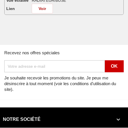
Vue éclatée
RADIATEUR/BUSE
Lien
Voir
Africa Twin 750 NOIR (NH1K) de 1991
Vue éclatée
RADIATEUR/BUSE
Lien
Voir
Africa Twin 750 SHASTA WHITE (NH138H) de 1990
Recevez nos offres spéciales
Vue éclatée
RADIATEUR/BUSE
Lien
Voir
Africa Twin 750 SHASTA WHITE (NH138H) de 1991
Je souhaite recevoir les promotions du site. Je peux me
désinscrire à tout moment (voir les conditions d'utilisation du
Vue éclatée
RADIATEUR/BUSE
site).
Lien
Voir
Africa Twin 750 SHASTA WHITE (NH138H) de 1992
Vue éclatée
RADIATEUR/BUSE

NOTRE SOCIÉTÉ
Lien
Voir