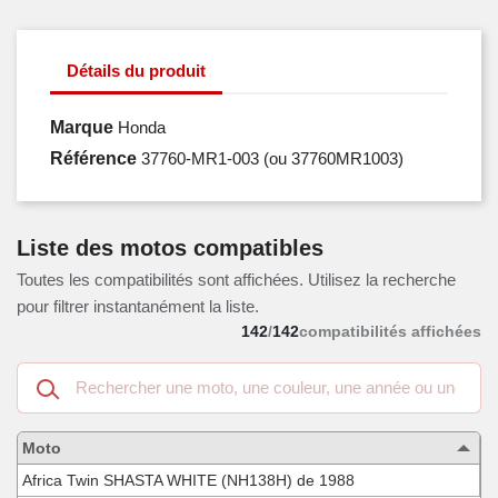
Détails du produit
Marque
Honda
Référence
37760-MR1-003
(ou 37760MR1003)
Liste des motos compatibles
Toutes les compatibilités sont affichées. Utilisez la recherche
pour filtrer instantanément la liste.
142
/
142
compatibilités affichées
Recherche
dans
les
motos
Moto
compatibles
Africa Twin SHASTA WHITE (NH138H) de 1988