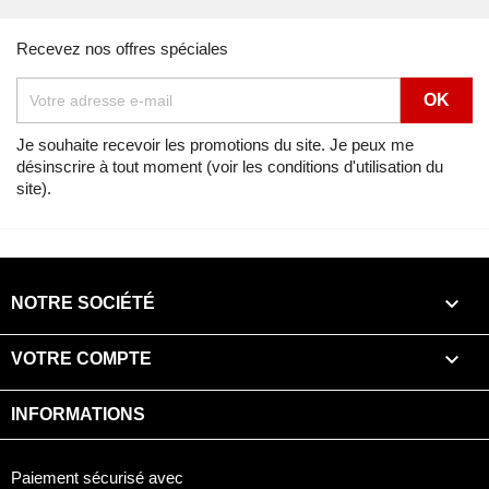
CBR1000F PASSION RED (R109A) de 1990
Recevez nos offres spéciales
Vue éclatée
RADIATEUR
Lien
Voir
CBR1000F PASSION RED (R109B) de 1990
Je souhaite recevoir les promotions du site. Je peux me
désinscrire à tout moment (voir les conditions d'utilisation du
Vue éclatée
RADIATEUR
site).
Lien
Voir
CBR1000F PEARL CRYSTAL WHITE (NH193K) de 1990
Vue éclatée
RADIATEUR

NOTRE SOCIÉTÉ
Lien
Voir
CBR1000F PEARL CRYSTAL WHITE (NH193K) de 1991

VOTRE COMPTE
Vue éclatée
RADIATEUR
INFORMATIONS
Lien
Voir
CBR1000F PEARL CRYSTAL WHITE (NH193K) de 1992
Paiement sécurisé avec