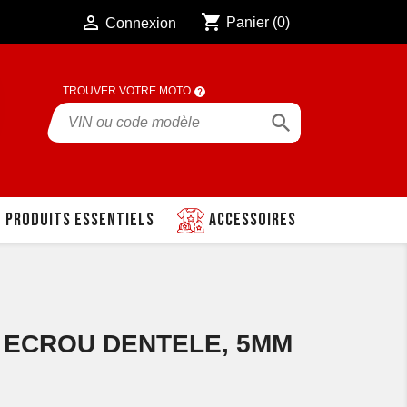
shopping_cart

Panier
(0)
Connexion
TROUVER VOTRE MOTO

Produits essentiels
Accessoires
3 ECROU DENTELE, 5MM