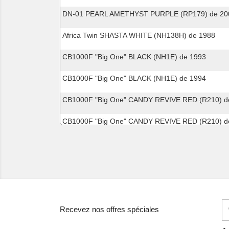
DN-01 PEARL AMETHYST PURPLE (RP179) de 20
Africa Twin SHASTA WHITE (NH138H) de 1988
CB1000F "Big One" BLACK (NH1E) de 1993
CB1000F "Big One" BLACK (NH1E) de 1994
CB1000F "Big One" CANDY REVIVE RED (R210) d
CB1000F "Big One" CANDY REVIVE RED (R210) d
CB1000F "Big One" GRAPHITE BLACK (NHB01) d
CB1000F "Big One" MUTE BLACK METALLIC (NH3
CB1000F "Big One" MUTE BLACK METALLIC (NH3
CB1000F "Big One" PEARL FADELESS WHITE (NH
Recevez nos offres spéciales
CB1000F "Big One" PEARL SHINING YELLOW (Y12