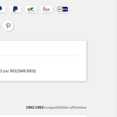
3
(ou 90315MK3003)
1962
/
1962
compatibilités affichées