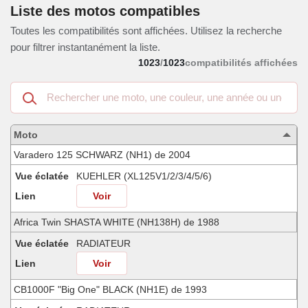
Liste des motos compatibles
Toutes les compatibilités sont affichées. Utilisez la recherche
pour filtrer instantanément la liste.
1023
/
1023
compatibilités affichées
Recherche
dans
les
motos
Moto
compatibles
Varadero 125 SCHWARZ (NH1) de 2004
Vue éclatée
KUEHLER (XL125V1/2/3/4/5/6)
Lien
Voir
Africa Twin SHASTA WHITE (NH138H) de 1988
Vue éclatée
RADIATEUR
Lien
Voir
CB1000F "Big One" BLACK (NH1E) de 1993