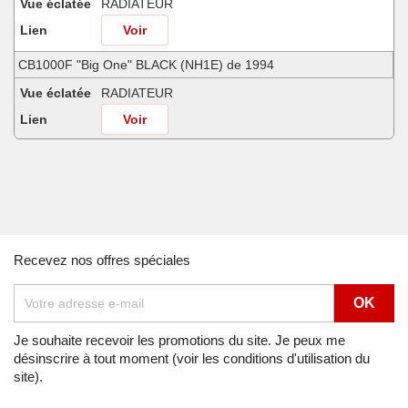
Vue éclatée
RADIATEUR
Lien
Voir
CB1000F "Big One" BLACK (NH1E) de 1994
Vue éclatée
RADIATEUR
Lien
Voir
CB1000F "Big One" CANDY REVIVE RED (R210) de 1995
Vue éclatée
RADIATEUR
Lien
Voir
CB1000F "Big One" CANDY REVIVE RED (R210) de 1996
Recevez nos offres spéciales
Vue éclatée
RADIATEUR
Lien
Voir
CB1000F "Big One" MUTE BLACK METALLIC (NH359) de 1995
Je souhaite recevoir les promotions du site. Je peux me
désinscrire à tout moment (voir les conditions d'utilisation du
Vue éclatée
RADIATEUR
site).
Lien
Voir