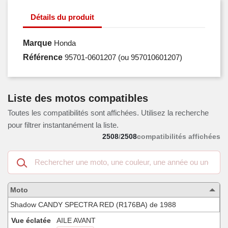
Détails du produit
Marque
Honda
Référence
95701-0601207
(ou 957010601207)
Liste des motos compatibles
Toutes les compatibilités sont affichées. Utilisez la recherche
pour filtrer instantanément la liste.
2508
/
2508
compatibilités affichées
Recherche
dans
les
motos
Moto
compatibles
Shadow CANDY SPECTRA RED (R176BA) de 1988
Vue éclatée
AILE AVANT