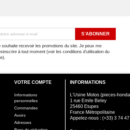
CARROSSERIE DE CHASS
CARROSSERIE DE CHASS
CARROSSERIE DE CHASS
CARROSSERIE DE CHASS
 souhaite recevoir les promotions du site. Je peux me
sinscrire à tout moment (voir les conditions d'utilisation du
CARROSSERIE DE CHASS
te).
CARROSSERIE DE CHASS
CARROSSERIE DE CHASS
VOTRE COMPTE
INFORMATIONS
995
CARROSSERIE DE CHASS
L'Usine Motos (pieces-hond
Informations
1 rue Emile Beley
personnelles
1996
CARROSSERIE DE CHASS
25460 Etupes
Commandes
France Métropolitaine
Avoirs
1997
CARROSSERIE DE CHASS
Appelez-nous :
(+33) 3 74 47
Adresses
1998
Bons de réduction
CARROSSERIE DE CHASS