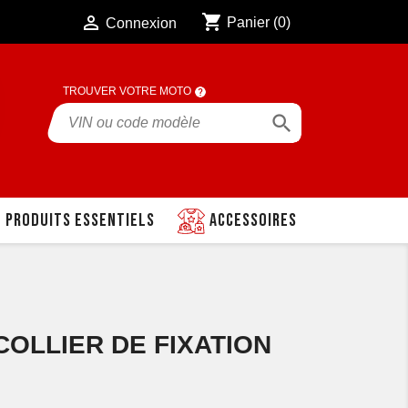
shopping_cart

Panier
(0)
Connexion
TROUVER VOTRE MOTO

Produits essentiels
Accessoires
 COLLIER DE FIXATION