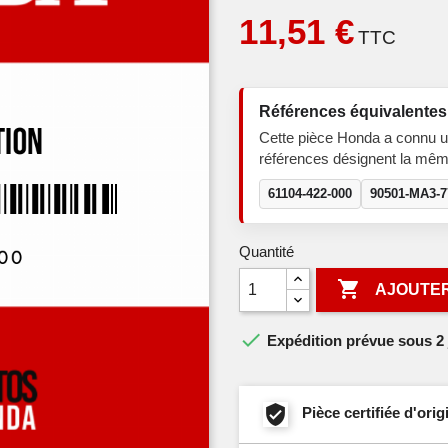
11,51 €
TTC
Références équivalentes
Cette pièce Honda a connu u
références désignent la mêm
61104-422-000
90501-MA3-7
Quantité

AJOUTER

Expédition prévue sous 2 
Pièce certifiée d'or