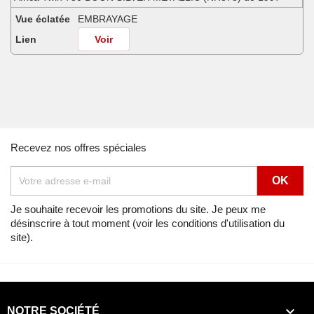
Vue éclatée
EMBRAYAGE
Lien
Voir
Africa Twin 750 MINOTAUROS GREEN METALLIC (GY112) de 1998
Vue éclatée
EMBRAYAGE
Lien
Voir
Africa Twin 750 NH138G (NH138G) de 1990
Recevez nos offres spéciales
Vue éclatée
EMBRAYAGE
Lien
Voir
Africa Twin 750 NOIR (NH1) de 1996
Je souhaite recevoir les promotions du site. Je peux me
désinscrire à tout moment (voir les conditions d'utilisation du
Vue éclatée
EMBRAYAGE
site).
Lien
Voir
Africa Twin 750 NOIR (NH1) de 1997
Vue éclatée
EMBRAYAGE

NOTRE SOCIÉTÉ
Lien
Voir