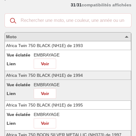
31
/
31
compatibilités affichées
Recherche
dans
les
motos
Moto
compatibles
Africa Twin 750 BLACK (NH1E) de 1993
Vue éclatée
EMBRAYAGE
Lien
Voir
Africa Twin 750 BLACK (NH1E) de 1994
Vue éclatée
EMBRAYAGE
Lien
Voir
Africa Twin 750 BLACK (NH1E) de 1995
Vue éclatée
EMBRAYAGE
Lien
Voir
Africa Twin 750 BOON SILVER METALLIC (NH373) de 1997