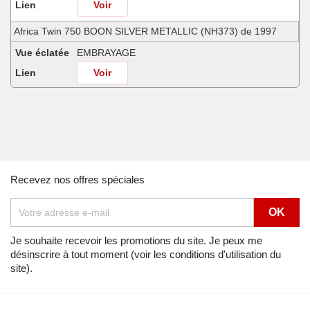
Lien
Voir
Africa Twin 750 BOON SILVER METALLIC (NH373) de 1997
Vue éclatée
EMBRAYAGE
Lien
Voir
Africa Twin 750 MINOTAUROS GREEN METALLIC (GY112) de 1998
Vue éclatée
EMBRAYAGE
Lien
Voir
Africa Twin 750 NH138G (NH138G) de 1990
Recevez nos offres spéciales
Vue éclatée
EMBRAYAGE
Lien
Voir
Africa Twin 750 NOIR (NH1) de 1996
Je souhaite recevoir les promotions du site. Je peux me
désinscrire à tout moment (voir les conditions d'utilisation du
Vue éclatée
EMBRAYAGE
site).
Lien
Voir
Africa Twin 750 NOIR (NH1) de 1997