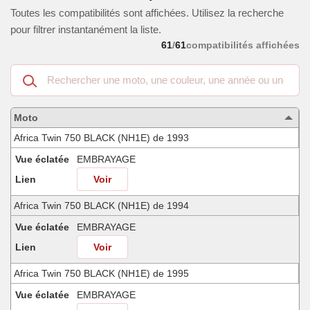
Toutes les compatibilités sont affichées. Utilisez la recherche
pour filtrer instantanément la liste.
61
/
61
compatibilités affichées
Recherche
dans
les
motos
Moto
compatibles
Africa Twin 750 BLACK (NH1E) de 1993
Vue éclatée
EMBRAYAGE
Lien
Voir
Africa Twin 750 BLACK (NH1E) de 1994
Vue éclatée
EMBRAYAGE
Lien
Voir
Africa Twin 750 BLACK (NH1E) de 1995
Vue éclatée
EMBRAYAGE