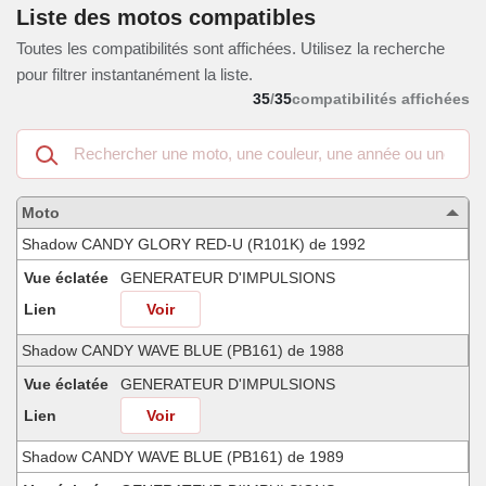
Liste des motos compatibles
Toutes les compatibilités sont affichées. Utilisez la recherche
pour filtrer instantanément la liste.
35
/
35
compatibilités affichées
Recherche
dans
les
motos
Moto
compatibles
Shadow CANDY GLORY RED-U (R101K) de 1992
Vue éclatée
GENERATEUR D'IMPULSIONS
Lien
Voir
Shadow CANDY WAVE BLUE (PB161) de 1988
Vue éclatée
GENERATEUR D'IMPULSIONS
Lien
Voir
Shadow CANDY WAVE BLUE (PB161) de 1989