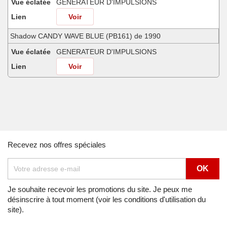
Vue éclatée
GENERATEUR D'IMPULSIONS
Lien
Voir
Shadow CANDY WAVE BLUE (PB161) de 1990
Vue éclatée
GENERATEUR D'IMPULSIONS
Lien
Voir
Shadow CANDY WINE BERRY RED-U (R114) de 1988
Vue éclatée
GENERATEUR D'IMPULSIONS
Lien
Voir
Shadow CANDY WINE BERRY RED-U (R114) de 1989
Recevez nos offres spéciales
Vue éclatée
GENERATEUR D'IMPULSIONS
Lien
Voir
Shadow CANDY WINE BERRY RED-U (R114) de 1990
Je souhaite recevoir les promotions du site. Je peux me
désinscrire à tout moment (voir les conditions d'utilisation du
Vue éclatée
GENERATEUR D'IMPULSIONS
site).
Lien
Voir