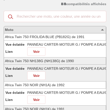
8
/
8
compatibilités affichées
Recherche
dans
les
motos
Moto
compatibles
Africa Twin 750 FROLIDA BLUE (PB182G) de 1991
Vue éclatée
PANNEAU CARTER-MOTEUR G./ POMPE A EAU/C
Lien
Voir
Africa Twin 750 NH138G (NH138G) de 1990
Vue éclatée
PANNEAU CARTER-MOTEUR G./ POMPE A EAU/C
Lien
Voir
Africa Twin 750 NOIR (NH1A) de 1992
Vue éclatée
PANNEAU CARTER-MOTEUR G./ POMPE A EAU/C
Lien
Voir
Africa Twin 750 NOIR (NH1K) de 1991