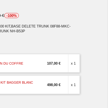
0 €
-100%
-A00 KIT,BASE DELETE TRUNK 08F88-MKC-
RUNK NH-B53P
107,00 €
x 1
ON DU COFFRE
 KIT BAGGER BLANC
498,00 €
x 1