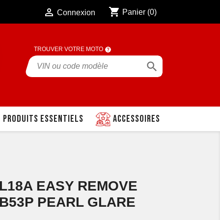
shopping_cart

Panier
(0)
Connexion
TROUVER VOTRE MOTO

Produits essentiels
Accessoires
EL18A EASY REMOVE
-B53P PEARL GLARE