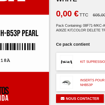
0,00 €
TTC
605,0
Pack Containing: 08F71-MKC
A00ZE KIT,COLOR DELETE T
Ce pack contient
KIT SUPRESSI
INSERTS POUR
NHB53P
NOUS CONTACTER