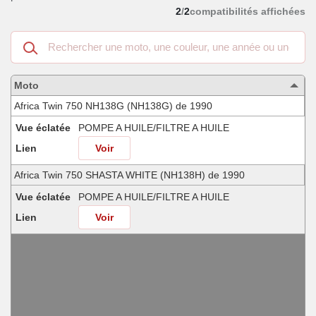
2
/
2
compatibilités affichées
Recherche
dans
les
motos
Moto
compatibles
Africa Twin 750 NH138G (NH138G) de 1990
Vue éclatée
POMPE A HUILE/FILTRE A HUILE
Lien
Voir
Africa Twin 750 SHASTA WHITE (NH138H) de 1990
Vue éclatée
POMPE A HUILE/FILTRE A HUILE
Lien
Voir