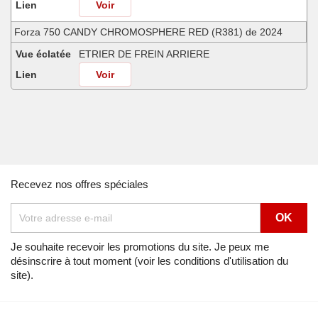
Lien
Voir
Forza 750 CANDY CHROMOSPHERE RED (R381) de 2024
Vue éclatée
ETRIER DE FREIN ARRIERE
Lien
Voir
Forza 750 GRAPHITE BLACK (NHB01) de 2021
Vue éclatée
ETRIER DE FREIN ARRIERE
Lien
Voir
Forza 750 GRAPHITE BLACK (NHB01) de 2022
Recevez nos offres spéciales
Vue éclatée
ETRIER DE FREIN ARRIERE
Lien
Voir
Forza 750 IRIDIUM GRAY METALLIC (NHC65) de 2023
Je souhaite recevoir les promotions du site. Je peux me
désinscrire à tout moment (voir les conditions d'utilisation du
Vue éclatée
ETRIER DE FREIN ARRIERE
site).
Lien
Voir
Forza 750 IRIDIUM GRAY METALLIC (NHC65) de 2023