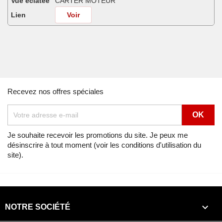
Vue éclatée
CARTER MOTEUR
Lien
Voir
Africa Twin 750 NH138G (NH138G) de 1990
Vue éclatée
CARTER MOTEUR
Lien
Voir
Africa Twin 750 NOIR (NH1A) de 1992
Recevez nos offres spéciales
Vue éclatée
CARTER MOTEUR
Lien
Voir
Africa Twin 750 NOIR (NH1K) de 1991
Je souhaite recevoir les promotions du site. Je peux me
désinscrire à tout moment (voir les conditions d'utilisation du
Vue éclatée
CARTER MOTEUR
site).
Lien
Voir
Africa Twin 750 SHASTA WHITE (NH138H) de 1990
Vue éclatée
CARTER MOTEUR

NOTRE SOCIÉTÉ
Lien
Voir