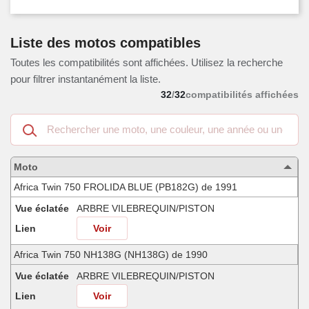
Liste des motos compatibles
Toutes les compatibilités sont affichées. Utilisez la recherche
pour filtrer instantanément la liste.
32
/
32
compatibilités affichées
Recherche
dans
les
motos
Moto
compatibles
Africa Twin 750 FROLIDA BLUE (PB182G) de 1991
Vue éclatée
ARBRE VILEBREQUIN/PISTON
Lien
Voir
Africa Twin 750 NH138G (NH138G) de 1990
Vue éclatée
ARBRE VILEBREQUIN/PISTON
Lien
Voir