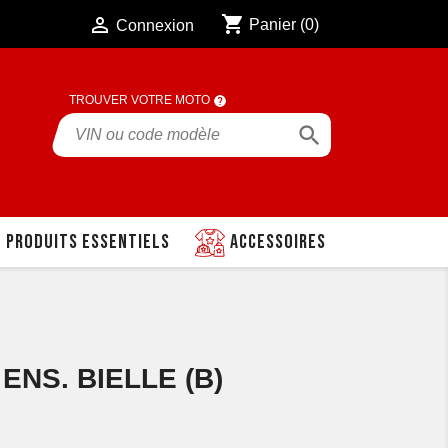
shopping_cart

Panier
(0)
Connexion
TROUVER VOTRE MOTO

Produits essentiels
Accessoires
ENS. BIELLE (B)