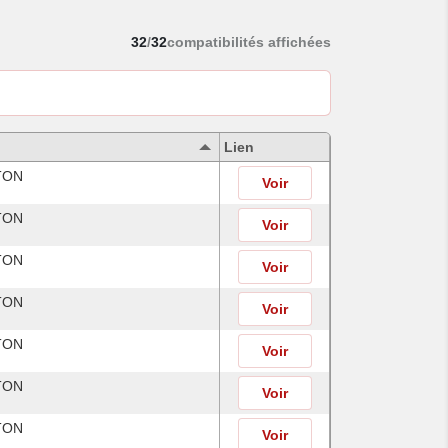
32
/
32
compatibilités affichées
Lien
TON
Voir
TON
Voir
TON
Voir
TON
Voir
TON
Voir
TON
Voir
TON
Voir