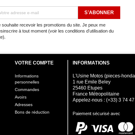
VILEBREQUIN/PISTON
VILEBREQUIN/PISTON
 souhaite recevoir les promotions du site. Je peux me
sinscrire à tout moment (voir les conditions d'utilisation du
 de 1997
VILEBREQUIN/PISTON
te).
 de 1999
VILEBREQUIN/PISTON
 de 2000
VILEBREQUIN/PISTON
VOTRE COMPTE
INFORMATIONS
 de 2000
VILEBREQUIN/PISTON
L'Usine Motos (pieces-hond
Informations
1 rue Emile Beley
personnelles
3
VILEBREQUIN/PISTON
25460 Etupes
Commandes
France Métropolitaine
Avoirs
4
VILEBREQUIN/PISTON
Appelez-nous :
(+33) 3 74 47
Adresses
5
Bons de réduction
VILEBREQUIN/PISTON
Paiement sécurisé avec
 de 1996
VILEBREQUIN/PISTON