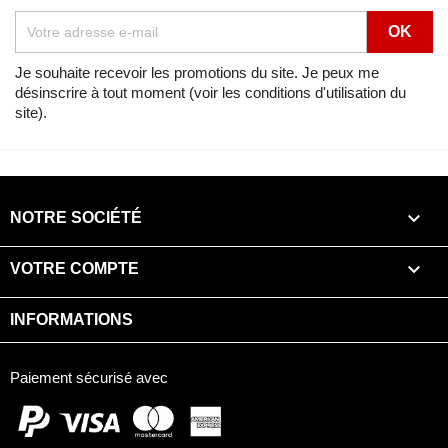
Lien
Voir
Shadow CANDY WINE BERRY RED-U (R114) de 1990
Je souhaite recevoir les promotions du site. Je peux me
désinscrire à tout moment (voir les conditions d'utilisation du
Vue éclatée
BOITE DE VITESSES
site).
Lien
Voir
TRANSALP CANDY TAHITIAN BLUE (PB215A) de 1990
Vue éclatée
BOITE DE VITESSES

NOTRE SOCIÉTÉ
Lien
Voir
TRANSALP FURIOUS RED (R167A) de 1990

VOTRE COMPTE
Vue éclatée
BOITE DE VITESSES
INFORMATIONS
Lien
Voir
TRANSALP PB214H (PB214H) de 1990
Paiement sécurisé avec
Vue éclatée
BOITE DE VITESSES
Lien
Voir