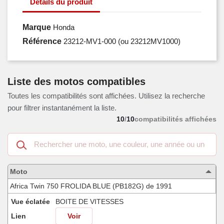
Détails du produit
Marque
Honda
Référence
23212-MV1-000
(ou 23212MV1000)
Liste des motos compatibles
Toutes les compatibilités sont affichées. Utilisez la recherche
pour filtrer instantanément la liste.
10
/
10
compatibilités affichées
Recherche
dans
les
motos
Moto
compatibles
Africa Twin 750 FROLIDA BLUE (PB182G) de 1991
Vue éclatée
BOITE DE VITESSES
Lien
Voir