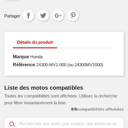
Partager
Détails du produit
Marque
Honda
Référence
24300-MV1-000
(ou 24300MV1000)
Liste des motos compatibles
Toutes les compatibilités sont affichées. Utilisez la recherche
pour filtrer instantanément la liste.
8
/
8
compatibilités affichées
Recherche
dans