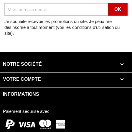
Lien
Voir
Africa Twin 750 SHASTA WHITE (NH138H) de 1992
Je souhaite recevoir les promotions du site. Je peux me
désinscrire à tout moment (voir les conditions d'utilisation du
Vue éclatée
CARBURATEUR (PIECES CONSTITUTIVES)
site).
Lien
Voir
Africa Twin 750 SPACE BLUE (PB136I) de 1992
Vue éclatée
CARBURATEUR (PIECES CONSTITUTIVES)

NOTRE SOCIÉTÉ
Lien
Voir

VOTRE COMPTE
INFORMATIONS
Paiement sécurisé avec