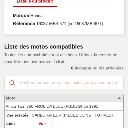
Détails du produit
Marque
Honda
Référence
16037-MB4-671
(ou 16037MB4671)
Liste des motos compatibles
Toutes les compatibilités sont affichées. Utilisez la recherche
pour filtrer instantanément la liste.
8
/
8
compatibilités affichées
Recherche
dans
les
motos
Moto
compatibles
Africa Twin 750 FROLIDA BLUE (PB182G) de 1991
Vue éclatée
CARBURATEUR (PIECES CONSTITUTIVES)
Lien
Voir