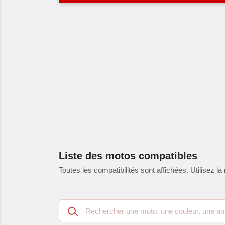
Liste des motos compatibles
Toutes les compatibilités sont affichées. Utilisez la 
Recherche
dans
les