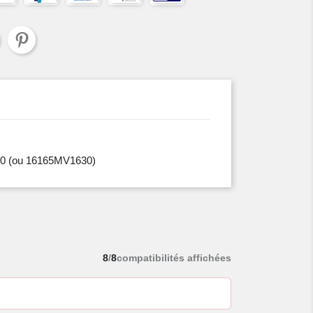
0
(ou 16165MV1630)
8
/
8
compatibilités affichées