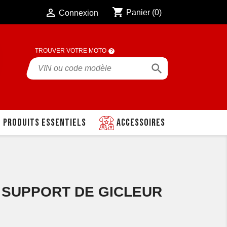
shopping_cart

Panier
(0)
Connexion
TROUVER VOTRE MOTO

Produits essentiels
Accessoires
0 SUPPORT DE GICLEUR