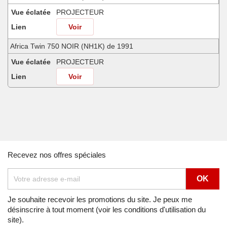
Vue éclatée
PROJECTEUR
Lien
Voir
Africa Twin 750 NOIR (NH1K) de 1991
Vue éclatée
PROJECTEUR
Lien
Voir
Africa Twin 750 SHASTA WHITE (NH138H) de 1990
Vue éclatée
PROJECTEUR
Lien
Voir
Africa Twin 750 SHASTA WHITE (NH138H) de 1991
Recevez nos offres spéciales
Vue éclatée
PROJECTEUR
Lien
Voir
Africa Twin 750 SHASTA WHITE (NH138H) de 1992
Je souhaite recevoir les promotions du site. Je peux me
désinscrire à tout moment (voir les conditions d'utilisation du
Vue éclatée
PROJECTEUR
site).
Lien
Voir