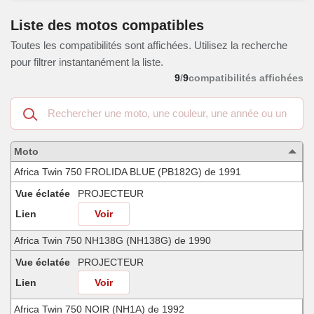
Liste des motos compatibles
Toutes les compatibilités sont affichées. Utilisez la recherche
pour filtrer instantanément la liste.
9
/
9
compatibilités affichées
Recherche
dans
les
motos
Moto
compatibles
Africa Twin 750 FROLIDA BLUE (PB182G) de 1991
Vue éclatée
PROJECTEUR
Lien
Voir
Africa Twin 750 NH138G (NH138G) de 1990
Vue éclatée
PROJECTEUR
Lien
Voir
Africa Twin 750 NOIR (NH1A) de 1992