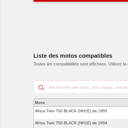
Liste des motos compatibles
Toutes les compatibilités sont affichées. Utilisez la 
Recherche
dans
les
motos
Moto
compatibles
Africa Twin 750 BLACK (NH1E) de 1993
Africa Twin 750 BLACK (NH1E) de 1994