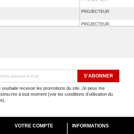
PROJECTEUR
PROJECTEUR
PROJECTEUR
 de 1997
PROJECTEUR
 de 1999
PROJECTEUR
 de 2000
PROJECTEUR
 de 2000
PROJECTEUR
 souhaite recevoir les promotions du site. Je peux me
sinscrire à tout moment (voir les conditions d'utilisation du
0
PROJECTEUR
te).
1
PROJECTEUR
2
PROJECTEUR
VOTRE COMPTE
INFORMATIONS