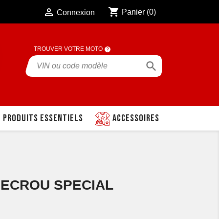
shopping_cart

Panier
(0)
Connexion
TROUVER VOTRE MOTO

Produits essentiels
Accessoires
1 ECROU SPECIAL