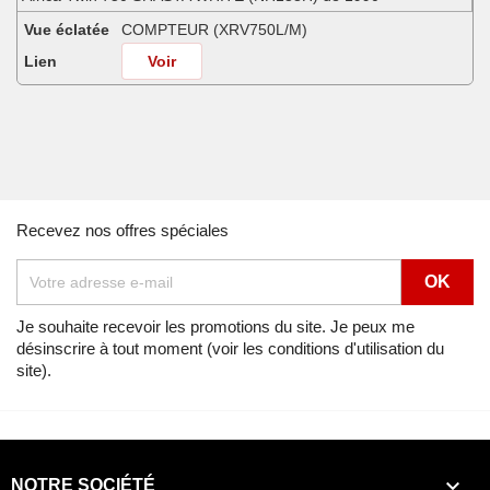
Vue éclatée
COMPTEUR (XRV750L/M)
Lien
Voir
Africa Twin 750 SHASTA WHITE (NH138H) de 1991
Vue éclatée
COMPTEUR (XRV750L/M)
Lien
Voir
Recevez nos offres spéciales
Je souhaite recevoir les promotions du site. Je peux me
désinscrire à tout moment (voir les conditions d'utilisation du
site).

NOTRE SOCIÉTÉ