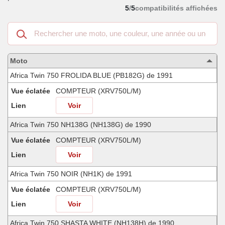
5
/
5
compatibilités affichées
Recherche
dans
les
motos
Moto
compatibles
Africa Twin 750 FROLIDA BLUE (PB182G) de 1991
Vue éclatée
COMPTEUR (XRV750L/M)
Lien
Voir
Africa Twin 750 NH138G (NH138G) de 1990
Vue éclatée
COMPTEUR (XRV750L/M)
Lien
Voir
Africa Twin 750 NOIR (NH1K) de 1991
Vue éclatée
COMPTEUR (XRV750L/M)
Lien
Voir
Africa Twin 750 SHASTA WHITE (NH138H) de 1990