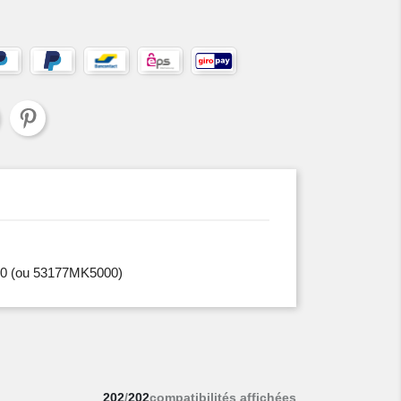
0
(ou 53177MK5000)
202
/
202
compatibilités affichées