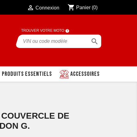
shopping_cart

Panier
(0)
Connexion
TROUVER VOTRE MOTO

Produits essentiels
Accessoires
0 COUVERCLE DE
IDON G.