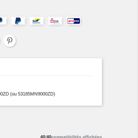
00ZD
(ou 53185MN9000ZD)
40
/
40
compatibilités affichées