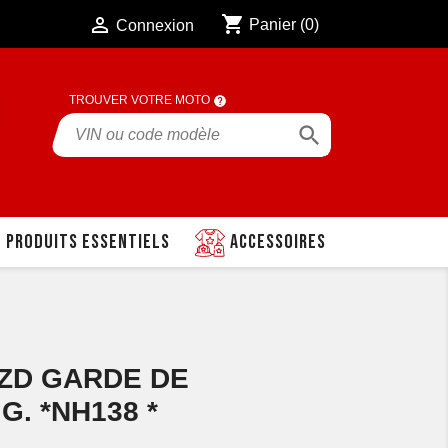
shopping_cart

Panier
(0)
Connexion
TROUVER VOTRE MOTO

Produits essentiels
Accessoires
0ZD GARDE DE
. *NH138 *