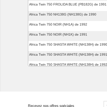
Africa Twin 750 FROLIDA BLUE (PB182G) de 1991
Africa Twin 750 NH138G (NH138G) de 1990
Africa Twin 750 NOIR (NH1A) de 1992
Africa Twin 750 NOIR (NH1K) de 1991
Africa Twin 750 SHASTA WHITE (NH138H) de 199
Africa Twin 750 SHASTA WHITE (NH138H) de 199
Africa Twin 750 SHASTA WHITE (NH138H) de 199
Africa Twin 750 SPACE BLUE (PB136I) de 1992
Africa Twin SHASTA WHITE (NH138H) de 1988
Africa Twin SHASTA WHITE (NH138H) de 1989
Africa Twin 750 BLACK (NH1E) de 1993
Recevez nos offres spéciales